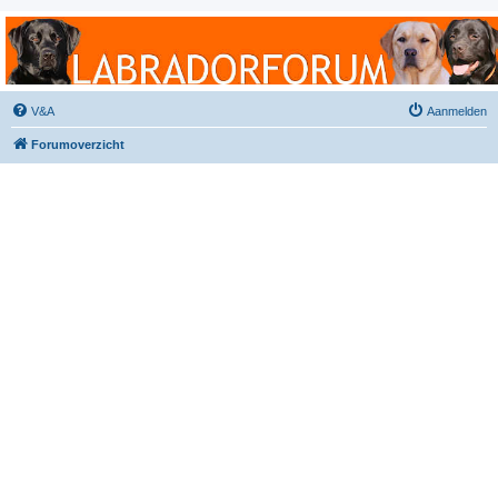
Labradorforum
Het gezelligste Labradorforum van Nederland en België!
V&A
Aanmelden
Forumoverzicht