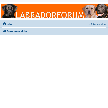
Labradorforum
Het gezelligste Labradorforum van Nederland en België!
V&A
Aanmelden
Forumoverzicht