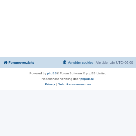
Forumoverzicht
Verwijder cookies
Alle tijden zijn
UTC+02:00
Powered by
phpBB
® Forum Software © phpBB Limited
Nederlandse vertaling door
phpBB.nl
.
Privacy
|
Gebruikersvoorwaarden