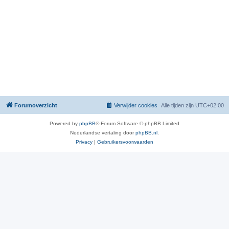
Forumoverzicht
Verwijder cookies
Alle tijden zijn
UTC+02:00
Powered by
phpBB
® Forum Software © phpBB Limited
Nederlandse vertaling door
phpBB.nl
.
Privacy
|
Gebruikersvoorwaarden