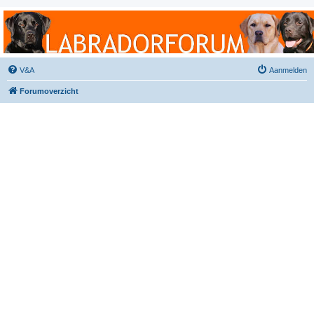
Labradorforum
Het gezelligste Labradorforum van Nederland en België!
V&A
Aanmelden
Forumoverzicht