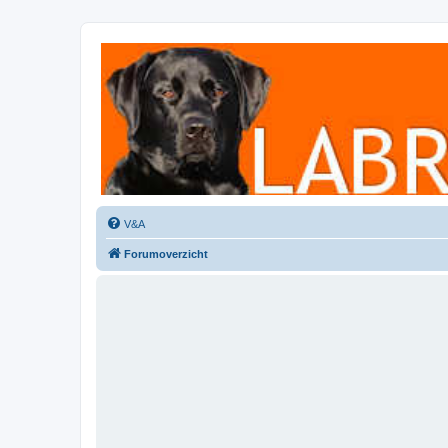
Labradorforum
Het gezelligste Labradorforum van Nederland en België!
V&A
Forumoverzicht