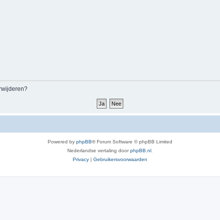
erwijderen?
Powered by
phpBB
® Forum Software © phpBB Limited
Nederlandse vertaling door
phpBB.nl
.
Privacy
|
Gebruikersvoorwaarden