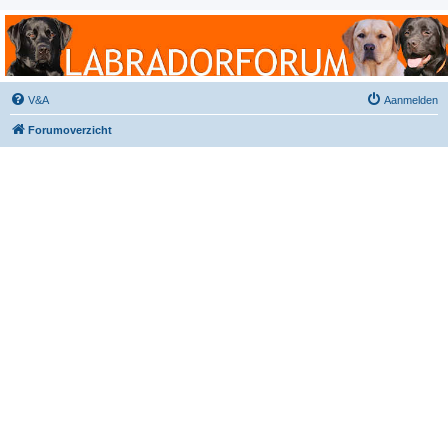
Labradorforum
Het gezelligste Labradorforum van Nederland en België!
V&A
Aanmelden
Forumoverzicht