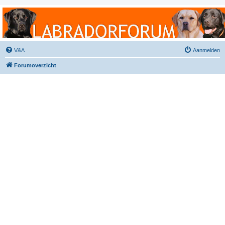
Labradorforum
Het gezelligste Labradorforum van Nederland en België!
V&A
Aanmelden
Forumoverzicht