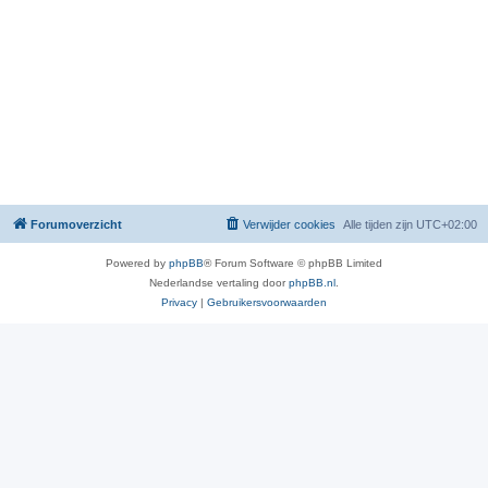
Forumoverzicht
Verwijder cookies
Alle tijden zijn
UTC+02:00
Powered by
phpBB
® Forum Software © phpBB Limited
Nederlandse vertaling door
phpBB.nl
.
Privacy
|
Gebruikersvoorwaarden