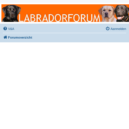
Labradorforum
Het gezelligste Labradorforum van Nederland en België!
V&A
Aanmelden
Forumoverzicht