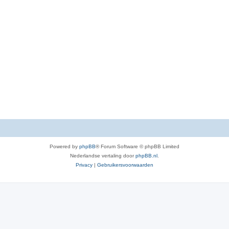
Powered by
phpBB
® Forum Software © phpBB Limited
Nederlandse vertaling door
phpBB.nl
.
Privacy
|
Gebruikersvoorwaarden