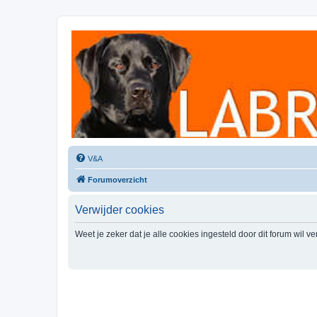
Labradorforum
Het gezelligste Labradorforum van Nederland en België!
V&A
Forumoverzicht
Verwijder cookies
Weet je zeker dat je alle cookies ingesteld door dit forum wil v