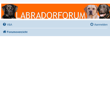
Labradorforum
Het gezelligste Labradorforum van Nederland en België!
V&A
Aanmelden
Forumoverzicht