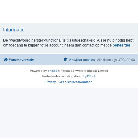
Informatie
De “wachtwoord herstel”-functionaliteit is uitgeschakeld. Als je hulp nodig hebt
om toegang te krijgen tot je account, neem dan contact op met de
beheerder
Forumoverzicht
Verwijder cookies
Alle tijden zijn
UTC+02:00
Powered by
phpBB
® Forum Software © phpBB Limited
Nederlandse vertaling door
phpBB.nl
.
Privacy
|
Gebruikersvoorwaarden