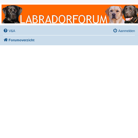
Labradorforum
Het gezelligste Labradorforum van Nederland en België!
V&A
Aanmelden
Forumoverzicht