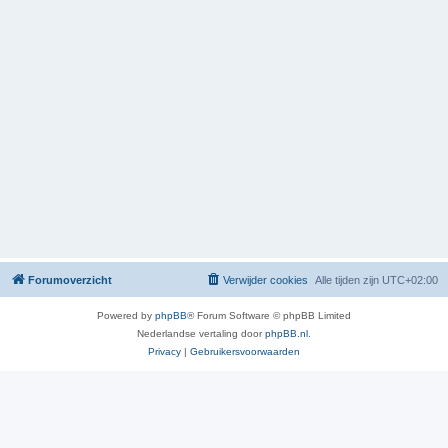
Forumoverzicht
Verwijder cookies
Alle tijden zijn
UTC+02:00
Powered by
phpBB
® Forum Software © phpBB Limited
Nederlandse vertaling door
phpBB.nl
.
Privacy
|
Gebruikersvoorwaarden