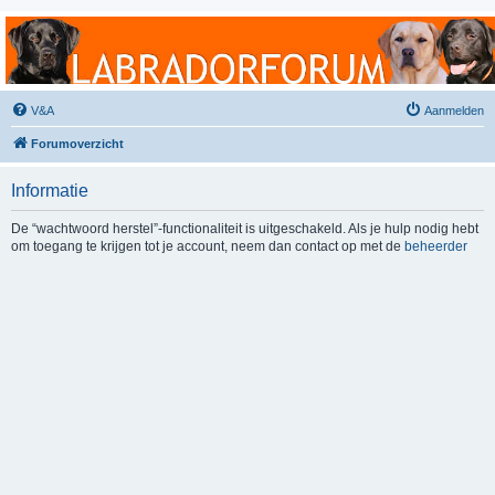
Labradorforum
Het gezelligste Labradorforum van Nederland en België!
V&A
Aanmelden
Forumoverzicht
Informatie
De “wachtwoord herstel”-functionaliteit is uitgeschakeld. Als je hulp nodig hebt
om toegang te krijgen tot je account, neem dan contact op met de
beheerder