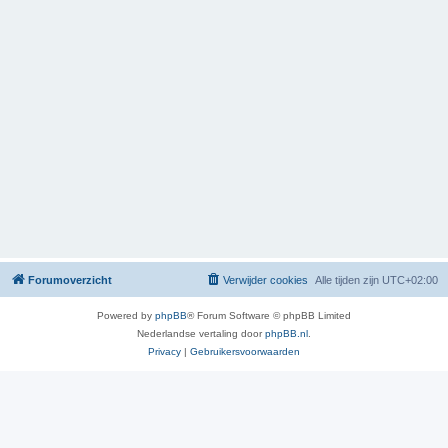
Forumoverzicht
Verwijder cookies
Alle tijden zijn
UTC+02:00
Powered by
phpBB
® Forum Software © phpBB Limited
Nederlandse vertaling door
phpBB.nl
.
Privacy
|
Gebruikersvoorwaarden