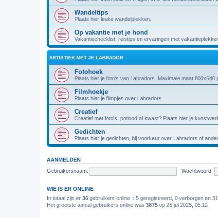
Wandeltips
Plaats hier leuke wandelplekken.
Op vakantie met je hond
Vakantiechecklist, reistips en ervaringen met vakantieplekke
ARTISTIEK MET JE LABRADOR
Fotohoek
Plaats hier je foto's van Labradors. Maximale maat 800x640 p
Filmhoekje
Plaats hier je filmpjes over Labradors.
Creatief
Creatief met foto's, potlood of kwast? Plaats hier je kunstwer
Gedichten
Plaats hier je gedichten, bij voorkeur over Labradors of and
AANMELDEN
Gebruikersnaam:
Wachtwoord:
WIE IS ER ONLINE
In totaal zijn er
36
gebruikers online :: 5 geregistreerd, 0 verborgen en 3
Het grootste aantal gebruikers online was
3875
op 25 jul 2025, 05:12