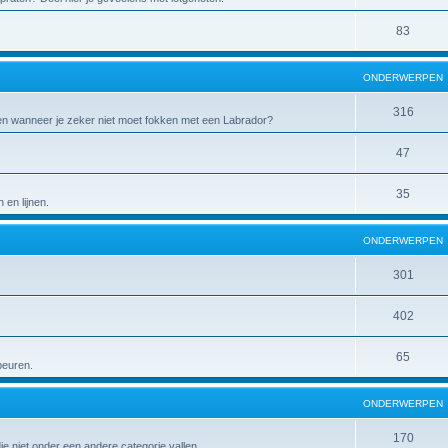
83
ONDERWERPEN
316
 en wanneer je zeker niet moet fokken met een Labrador?
47
35
en lijnen.
ONDERWERPEN
301
402
65
peuren.
ONDERWERPEN
170
die niet onder een andere categorie vallen.