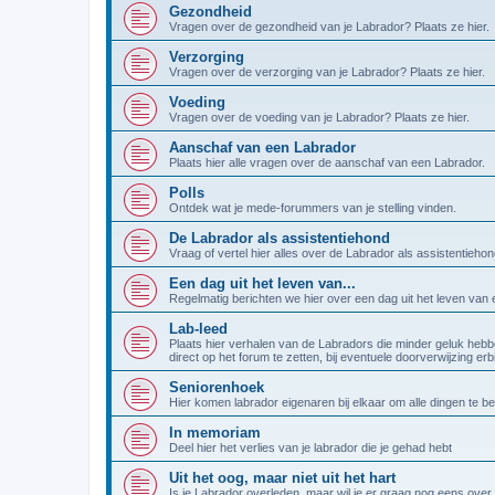
Gezondheid
Vragen over de gezondheid van je Labrador? Plaats ze hier.
Verzorging
Vragen over de verzorging van je Labrador? Plaats ze hier.
Voeding
Vragen over de voeding van je Labrador? Plaats ze hier.
Aanschaf van een Labrador
Plaats hier alle vragen over de aanschaf van een Labrador.
Polls
Ontdek wat je mede-forummers van je stelling vinden.
De Labrador als assistentiehond
Vraag of vertel hier alles over de Labrador als assistentiehon
Een dag uit het leven van...
Regelmatig berichten we hier over een dag uit het leven van
Lab-leed
Plaats hier verhalen van de Labradors die minder geluk hebb
direct op het forum te zetten, bij eventuele doorverwijzing er
Seniorenhoek
Hier komen labrador eigenaren bij elkaar om alle dingen te b
In memoriam
Deel hier het verlies van je labrador die je gehad hebt
Uit het oog, maar niet uit het hart
Is je Labrador overleden, maar wil je er graag nog eens over