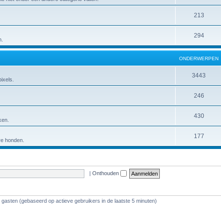
213
294
n.
ONDERWERPEN
3443
ixels.
246
430
ken.
177
ere honden.
|
Onthouden
1 gasten (gebaseerd op actieve gebruikers in de laatste 5 minuten)