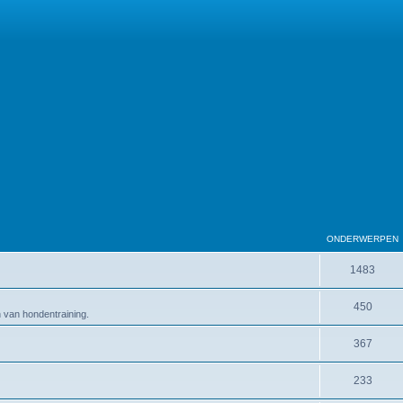
ONDERWERPEN
1483
450
en van hondentraining.
367
233