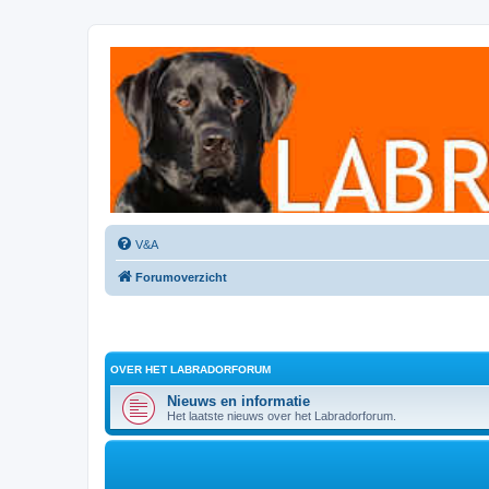
Labradorforum
Het gezelligste Labradorforum van Nederland en België!
V&A
Forumoverzicht
OVER HET LABRADORFORUM
Nieuws en informatie
Het laatste nieuws over het Labradorforum.