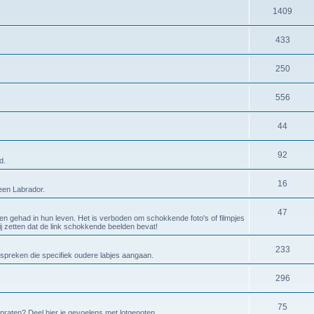
1409
433
250
556
44
92
d.
16
 een Labrador.
47
en gehad in hun leven. Het is verboden om schokkende foto's of filmpjes
bij zetten dat de link schokkende beelden bevat!
233
espreken die specifiek oudere labjes aangaan.
296
75
 praten? Deel hier je gevoelens met lotgenoten.