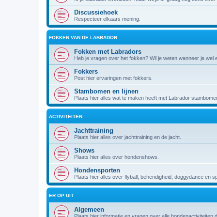
Discussiehoek
Respecteer elkaars mening.
FOKKEN VAN DE LABRADOR
Fokken met Labradors
Heb je vragen over het fokken? Wil je weten wanneer je wel
Fokkers
Post hier ervaringen met fokkers.
Stambomen en lijnen
Plaats hier alles wat te maken heeft met Labrador stambomen 
ACTIVITEITEN
Jachttraining
Plaats hier alles over jachttraining en de jacht.
Shows
Plaats hier alles over hondenshows.
Hondensporten
Plaats hier alles over flyball, behendigheid, doggydance en s
ER OP UIT
Algemeen
Plaats hier informatie en vragen over alle hondenactiviteiten 