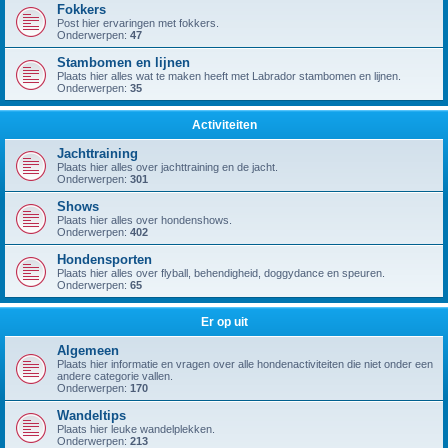
Fokkers
Post hier ervaringen met fokkers.
Onderwerpen:
47
Stambomen en lijnen
Plaats hier alles wat te maken heeft met Labrador stambomen en lijnen.
Onderwerpen:
35
Activiteiten
Jachttraining
Plaats hier alles over jachttraining en de jacht.
Onderwerpen:
301
Shows
Plaats hier alles over hondenshows.
Onderwerpen:
402
Hondensporten
Plaats hier alles over flyball, behendigheid, doggydance en speuren.
Onderwerpen:
65
Er op uit
Algemeen
Plaats hier informatie en vragen over alle hondenactiviteiten die niet onder een
andere categorie vallen.
Onderwerpen:
170
Wandeltips
Plaats hier leuke wandelplekken.
Onderwerpen:
213