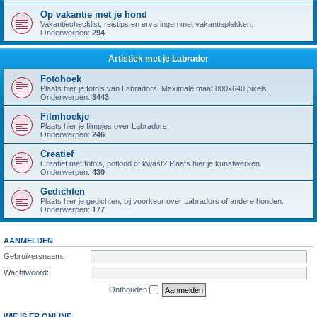
Op vakantie met je hond
Vakantiechecklist, reistips en ervaringen met vakantieplekken.
Onderwerpen:
294
Artistiek met je Labrador
Fotohoek
Plaats hier je foto's van Labradors. Maximale maat 800x640 pixels.
Onderwerpen:
3443
Filmhoekje
Plaats hier je filmpjes over Labradors.
Onderwerpen:
246
Creatief
Creatief met foto's, potlood of kwast? Plaats hier je kunstwerken.
Onderwerpen:
430
Gedichten
Plaats hier je gedichten, bij voorkeur over Labradors of andere honden.
Onderwerpen:
177
AANMELDEN
Gebruikersnaam:
Wachtwoord:
Onthouden
WIE IS ER ONLINE