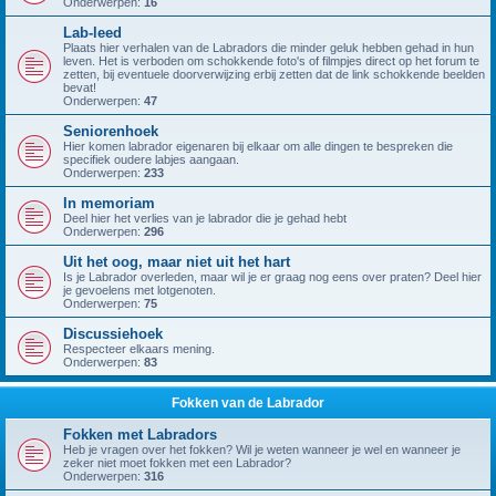
Onderwerpen:
16
Lab-leed
Plaats hier verhalen van de Labradors die minder geluk hebben gehad in hun
leven. Het is verboden om schokkende foto's of filmpjes direct op het forum te
zetten, bij eventuele doorverwijzing erbij zetten dat de link schokkende beelden
bevat!
Onderwerpen:
47
Seniorenhoek
Hier komen labrador eigenaren bij elkaar om alle dingen te bespreken die
specifiek oudere labjes aangaan.
Onderwerpen:
233
In memoriam
Deel hier het verlies van je labrador die je gehad hebt
Onderwerpen:
296
Uit het oog, maar niet uit het hart
Is je Labrador overleden, maar wil je er graag nog eens over praten? Deel hier
je gevoelens met lotgenoten.
Onderwerpen:
75
Discussiehoek
Respecteer elkaars mening.
Onderwerpen:
83
Fokken van de Labrador
Fokken met Labradors
Heb je vragen over het fokken? Wil je weten wanneer je wel en wanneer je
zeker niet moet fokken met een Labrador?
Onderwerpen:
316