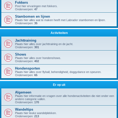
Fokkers
Post hier ervaringen met fokkers.
Onderwerpen:
47
Stambomen en lijnen
Plaats hier alles wat te maken heeft met Labrador stambomen en lijnen.
Onderwerpen:
35
Activiteiten
Jachttraining
Plaats hier alles over jachttraining en de jacht.
Onderwerpen:
301
Shows
Plaats hier alles over hondenshows.
Onderwerpen:
402
Hondensporten
Plaats hier alles over flyball, behendigheid, doggydance en speuren.
Onderwerpen:
65
Er op uit
Algemeen
Plaats hier informatie en vragen over alle hondenactiviteiten die niet onder een
andere categorie vallen.
Onderwerpen:
170
Wandeltips
Plaats hier leuke wandelplekken.
Onderwerpen:
213