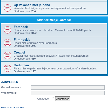
Op vakantie met je hond
Vakantiechecklist, reistips en ervaringen met vakantieplekken.
Onderwerpen:
294
Artistiek met je Labrador
Fotohoek
Plaats hier je foto's van Labradors. Maximale maat 800x640 pixels.
Onderwerpen:
3443
Filmhoekje
Plaats hier je filmpjes over Labradors.
Onderwerpen:
246
Creatief
Creatief met foto's, potlood of kwast? Plaats hier je kunstwerken.
Onderwerpen:
430
Gedichten
Plaats hier je gedichten, bij voorkeur over Labradors of andere honden.
Onderwerpen:
177
AANMELDEN
Gebruikersnaam:
Wachtwoord:
Onthouden
WIE IS ER ONLINE