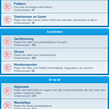
Fokkers
Post hier ervaringen met fokkers.
Onderwerpen:
47
Stambomen en lijnen
Plaats hier alles wat te maken heeft met Labrador stambomen en lijnen.
Onderwerpen:
35
Activiteiten
Jachttraining
Plaats hier alles over jachttraining en de jacht.
Onderwerpen:
301
Shows
Plaats hier alles over hondenshows.
Onderwerpen:
402
Hondensporten
Plaats hier alles over flyball, behendigheid, doggydance en speuren.
Onderwerpen:
65
Er op uit
Algemeen
Plaats hier informatie en vragen over alle hondenactiviteiten die niet onder een
andere categorie vallen.
Onderwerpen:
170
Wandeltips
Plaats hier leuke wandelplekken.
Onderwerpen:
213