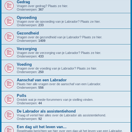
Gedrag
Vragen over gedrag? Plaats ze hier.
Onderwerpen:
367
Opvoeding
Vragen over de opvoeding van je Labrador? Plaats ze hier.
Onderwerpen:
233
Gezondheid
Vragen over de gezondheid van je Labrador? Plaats ze hier.
Onderwerpen:
1409
Verzorging
Vragen over de verzorging van je Labrador? Plaats ze hier.
Onderwerpen:
433
Voeding
Vragen over de voeding van je Labrador? Plaats ze hier.
Onderwerpen:
250
Aanschaf van een Labrador
Plaats hier alle vragen over de aanschaf van een Labrador.
Onderwerpen:
556
Polls
Ontdek wat je mede-forummers van je stelling vinden.
Onderwerpen:
44
De Labrador als assistentiehond
Vraag of vertel hier alles over de Labrador als assistentiehond.
Onderwerpen:
92
Een dag uit het leven van...
Regelmatig berichten we hier over een dag uit het leven van een Labrador.