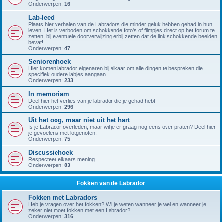
Onderwerpen:
16
Lab-leed
Plaats hier verhalen van de Labradors die minder geluk hebben gehad in hun
leven. Het is verboden om schokkende foto's of filmpjes direct op het forum te
zetten, bij eventuele doorverwijzing erbij zetten dat de link schokkende beelden
bevat!
Onderwerpen:
47
Seniorenhoek
Hier komen labrador eigenaren bij elkaar om alle dingen te bespreken die
specifiek oudere labjes aangaan.
Onderwerpen:
233
In memoriam
Deel hier het verlies van je labrador die je gehad hebt
Onderwerpen:
296
Uit het oog, maar niet uit het hart
Is je Labrador overleden, maar wil je er graag nog eens over praten? Deel hier
je gevoelens met lotgenoten.
Onderwerpen:
75
Discussiehoek
Respecteer elkaars mening.
Onderwerpen:
83
Fokken van de Labrador
Fokken met Labradors
Heb je vragen over het fokken? Wil je weten wanneer je wel en wanneer je
zeker niet moet fokken met een Labrador?
Onderwerpen:
316