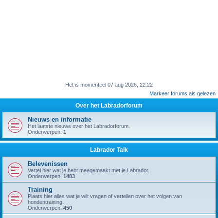
Het is momenteel 07 aug 2026, 22:22
Markeer forums als gelezen
Over het Labradorforum
Nieuws en informatie
Het laatste nieuws over het Labradorforum.
Onderwerpen:
1
Labrador Talk
Belevenissen
Vertel hier wat je hebt meegemaakt met je Labrador.
Onderwerpen:
1483
Training
Plaats hier alles wat je wilt vragen of vertellen over het volgen van
hondentraining.
Onderwerpen:
450