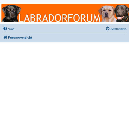
Labradorforum
Het gezelligste Labradorforum van Nederland en België!
V&A
Aanmelden
Forumoverzicht