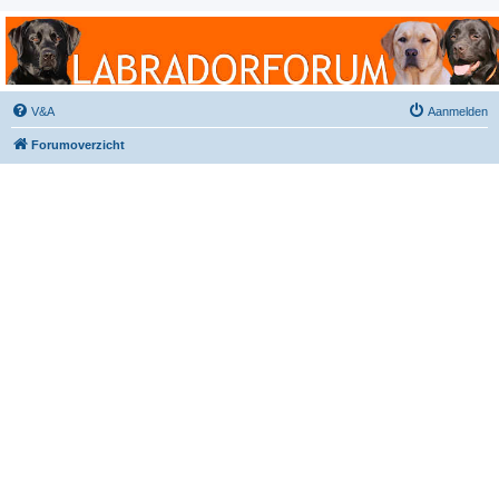
Labradorforum
Het gezelligste Labradorforum van Nederland en België!
V&A
Aanmelden
Forumoverzicht