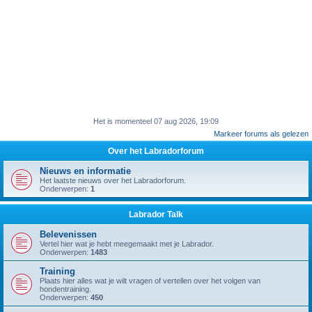
Het is momenteel 07 aug 2026, 19:09
Markeer forums als gelezen
Over het Labradorforum
Nieuws en informatie
Het laatste nieuws over het Labradorforum.
Onderwerpen:
1
Labrador Talk
Belevenissen
Vertel hier wat je hebt meegemaakt met je Labrador.
Onderwerpen:
1483
Training
Plaats hier alles wat je wilt vragen of vertellen over het volgen van
hondentraining.
Onderwerpen:
450