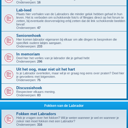
Onderwerpen:
16
Lab-leed
Plaats hier verhalen van de Labradors die minder geluk hebben gehad in hun
leven. Het is verboden om schokkende foto's of filmpjes direct op het forum te
zetten, bij eventuele doorverwijzing erbij zetten dat de link schokkende beelden
bevat!
Onderwerpen:
47
Seniorenhoek
Hier komen labrador eigenaren bij elkaar om alle dingen te bespreken die
specifiek oudere labjes aangaan.
Onderwerpen:
233
In memoriam
Deel hier het verlies van je labrador die je gehad hebt
Onderwerpen:
296
Uit het oog, maar niet uit het hart
Is je Labrador overleden, maar wil je er graag nog eens over praten? Deel hier
je gevoelens met lotgenoten.
Onderwerpen:
75
Discussiehoek
Respecteer elkaars mening.
Onderwerpen:
83
Fokken van de Labrador
Fokken met Labradors
Heb je vragen over het fokken? Wil je weten wanneer je wel en wanneer je
zeker niet moet fokken met een Labrador?
Onderwerpen:
316