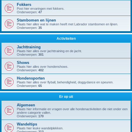
Fokkers
Post hier ervaringen met fokkers.
Onderwerpen:
47
Stambomen en lijnen
Plaats hier alles wat te maken heeft met Labrador stambomen en lijnen.
Onderwerpen:
35
Activiteiten
Jachttraining
Plaats hier alles over jachttraining en de jacht.
Onderwerpen:
301
Shows
Plaats hier alles over hondenshows.
Onderwerpen:
402
Hondensporten
Plaats hier alles over flyball, behendigheid, doggydance en speuren.
Onderwerpen:
65
Er op uit
Algemeen
Plaats hier informatie en vragen over alle hondenactiviteiten die niet onder een
andere categorie vallen.
Onderwerpen:
170
Wandeltips
Plaats hier leuke wandelplekken.
Onderwerpen:
213