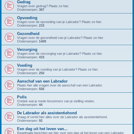
Gedrag
Vragen over gedrag? Plaats ze hier.
Onderwerpen:
367
Opvoeding
Vragen over de opvoeding van je Labrador? Plaats ze hier.
Onderwerpen:
233
Gezondheid
Vragen over de gezondheid van je Labrador? Plaats ze hier.
Onderwerpen:
1409
Verzorging
Vragen over de verzorging van je Labrador? Plaats ze hier.
Onderwerpen:
433
Voeding
Vragen over de voeding van je Labrador? Plaats ze hier.
Onderwerpen:
250
Aanschaf van een Labrador
Plaats hier alle vragen over de aanschaf van een Labrador.
Onderwerpen:
556
Polls
Ontdek wat je mede-forummers van je stelling vinden.
Onderwerpen:
44
De Labrador als assistentiehond
Vraag of vertel hier alles over de Labrador als assistentiehond.
Onderwerpen:
92
Een dag uit het leven van...
Regelmatig berichten we hier over een dag uit het leven van een Labrador.