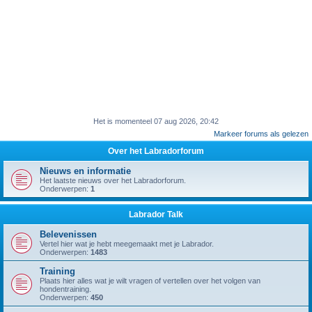
Het is momenteel 07 aug 2026, 20:42
Markeer forums als gelezen
Over het Labradorforum
Nieuws en informatie
Het laatste nieuws over het Labradorforum.
Onderwerpen:
1
Labrador Talk
Belevenissen
Vertel hier wat je hebt meegemaakt met je Labrador.
Onderwerpen:
1483
Training
Plaats hier alles wat je wilt vragen of vertellen over het volgen van
hondentraining.
Onderwerpen:
450