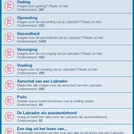
Gedrag
Vragen over gedrag? Plaats ze hier.
Onderwerpen:
367
Opvoeding
Vragen over de opvoeding van je Labrador? Plaats ze hier.
Onderwerpen:
233
Gezondheid
Vragen over de gezondheid van je Labrador? Plaats ze hier.
Onderwerpen:
1409
Verzorging
Vragen over de verzorging van je Labrador? Plaats ze hier.
Onderwerpen:
433
Voeding
Vragen over de voeding van je Labrador? Plaats ze hier.
Onderwerpen:
250
Aanschaf van een Labrador
Plaats hier alle vragen over de aanschaf van een Labrador.
Onderwerpen:
556
Polls
Ontdek wat je mede-forummers van je stelling vinden.
Onderwerpen:
44
De Labrador als assistentiehond
Vraag of vertel hier alles over de Labrador als assistentiehond.
Onderwerpen:
92
Een dag uit het leven van...
Regelmatig berichten we hier over een dag uit het leven van een Labrador.