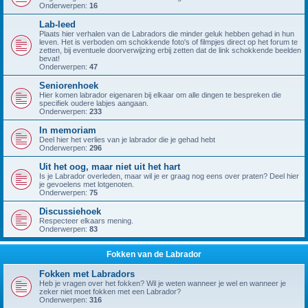
Onderwerpen:
16
Lab-leed
Plaats hier verhalen van de Labradors die minder geluk hebben gehad in hun
leven. Het is verboden om schokkende foto's of filmpjes direct op het forum te
zetten, bij eventuele doorverwijzing erbij zetten dat de link schokkende beelden
bevat!
Onderwerpen:
47
Seniorenhoek
Hier komen labrador eigenaren bij elkaar om alle dingen te bespreken die
specifiek oudere labjes aangaan.
Onderwerpen:
233
In memoriam
Deel hier het verlies van je labrador die je gehad hebt
Onderwerpen:
296
Uit het oog, maar niet uit het hart
Is je Labrador overleden, maar wil je er graag nog eens over praten? Deel hier
je gevoelens met lotgenoten.
Onderwerpen:
75
Discussiehoek
Respecteer elkaars mening.
Onderwerpen:
83
Fokken van de Labrador
Fokken met Labradors
Heb je vragen over het fokken? Wil je weten wanneer je wel en wanneer je
zeker niet moet fokken met een Labrador?
Onderwerpen:
316