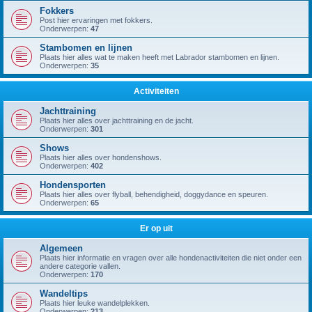
Fokkers
Post hier ervaringen met fokkers.
Onderwerpen:
47
Stambomen en lijnen
Plaats hier alles wat te maken heeft met Labrador stambomen en lijnen.
Onderwerpen:
35
Activiteiten
Jachttraining
Plaats hier alles over jachttraining en de jacht.
Onderwerpen:
301
Shows
Plaats hier alles over hondenshows.
Onderwerpen:
402
Hondensporten
Plaats hier alles over flyball, behendigheid, doggydance en speuren.
Onderwerpen:
65
Er op uit
Algemeen
Plaats hier informatie en vragen over alle hondenactiviteiten die niet onder een
andere categorie vallen.
Onderwerpen:
170
Wandeltips
Plaats hier leuke wandelplekken.
Onderwerpen:
213