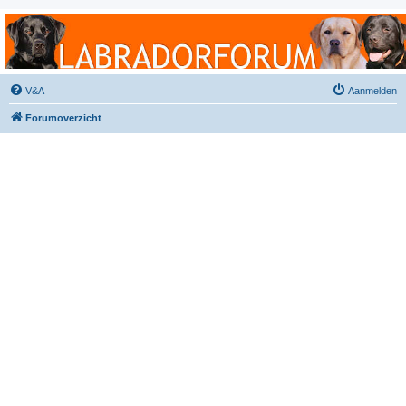
Labradorforum
Het gezelligste Labradorforum van Nederland en België!
V&A
Aanmelden
Forumoverzicht