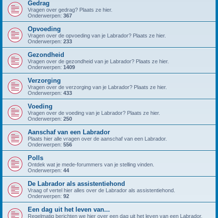
Gedrag
Vragen over gedrag? Plaats ze hier.
Onderwerpen:
367
Opvoeding
Vragen over de opvoeding van je Labrador? Plaats ze hier.
Onderwerpen:
233
Gezondheid
Vragen over de gezondheid van je Labrador? Plaats ze hier.
Onderwerpen:
1409
Verzorging
Vragen over de verzorging van je Labrador? Plaats ze hier.
Onderwerpen:
433
Voeding
Vragen over de voeding van je Labrador? Plaats ze hier.
Onderwerpen:
250
Aanschaf van een Labrador
Plaats hier alle vragen over de aanschaf van een Labrador.
Onderwerpen:
556
Polls
Ontdek wat je mede-forummers van je stelling vinden.
Onderwerpen:
44
De Labrador als assistentiehond
Vraag of vertel hier alles over de Labrador als assistentiehond.
Onderwerpen:
92
Een dag uit het leven van...
Regelmatig berichten we hier over een dag uit het leven van een Labrador.