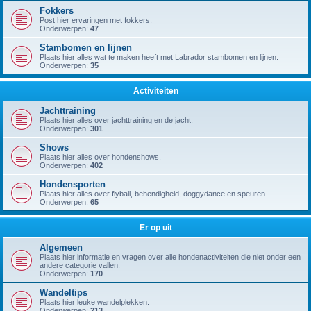
Fokkers
Post hier ervaringen met fokkers.
Onderwerpen:
47
Stambomen en lijnen
Plaats hier alles wat te maken heeft met Labrador stambomen en lijnen.
Onderwerpen:
35
Activiteiten
Jachttraining
Plaats hier alles over jachttraining en de jacht.
Onderwerpen:
301
Shows
Plaats hier alles over hondenshows.
Onderwerpen:
402
Hondensporten
Plaats hier alles over flyball, behendigheid, doggydance en speuren.
Onderwerpen:
65
Er op uit
Algemeen
Plaats hier informatie en vragen over alle hondenactiviteiten die niet onder een
andere categorie vallen.
Onderwerpen:
170
Wandeltips
Plaats hier leuke wandelplekken.
Onderwerpen:
213