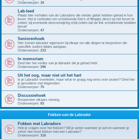
Onderwerpen:
16
Lab-leed
Plaats hier verhalen van de Labradors die minder geluk hebben gehad in hun
leven. Het is verboden om schokkende foto's of filmpjes direct op het forum te
zetten, bij eventuele doorverwijzing erbij zetten dat de link schokkende beelden
bevat!
Onderwerpen:
47
Seniorenhoek
Hier komen labrador eigenaren bij elkaar om alle dingen te bespreken die
specifiek oudere labjes aangaan.
Onderwerpen:
233
In memoriam
Deel hier het verlies van je labrador die je gehad hebt
Onderwerpen:
296
Uit het oog, maar niet uit het hart
Is je Labrador overleden, maar wil je er graag nog eens over praten? Deel hier
je gevoelens met lotgenoten.
Onderwerpen:
75
Discussiehoek
Respecteer elkaars mening.
Onderwerpen:
83
Fokken van de Labrador
Fokken met Labradors
Heb je vragen over het fokken? Wil je weten wanneer je wel en wanneer je
zeker niet moet fokken met een Labrador?
Onderwerpen:
316