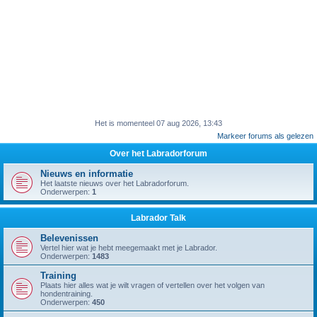
Het is momenteel 07 aug 2026, 13:43
Markeer forums als gelezen
Over het Labradorforum
Nieuws en informatie
Het laatste nieuws over het Labradorforum.
Onderwerpen:
1
Labrador Talk
Belevenissen
Vertel hier wat je hebt meegemaakt met je Labrador.
Onderwerpen:
1483
Training
Plaats hier alles wat je wilt vragen of vertellen over het volgen van
hondentraining.
Onderwerpen:
450