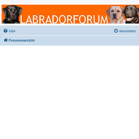
Labradorforum
Het gezelligste Labradorforum van Nederland en België!
V&A
Aanmelden
Forumoverzicht