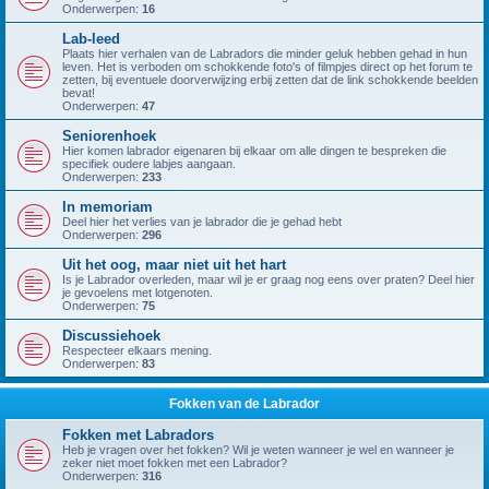
Onderwerpen:
16
Lab-leed
Plaats hier verhalen van de Labradors die minder geluk hebben gehad in hun
leven. Het is verboden om schokkende foto's of filmpjes direct op het forum te
zetten, bij eventuele doorverwijzing erbij zetten dat de link schokkende beelden
bevat!
Onderwerpen:
47
Seniorenhoek
Hier komen labrador eigenaren bij elkaar om alle dingen te bespreken die
specifiek oudere labjes aangaan.
Onderwerpen:
233
In memoriam
Deel hier het verlies van je labrador die je gehad hebt
Onderwerpen:
296
Uit het oog, maar niet uit het hart
Is je Labrador overleden, maar wil je er graag nog eens over praten? Deel hier
je gevoelens met lotgenoten.
Onderwerpen:
75
Discussiehoek
Respecteer elkaars mening.
Onderwerpen:
83
Fokken van de Labrador
Fokken met Labradors
Heb je vragen over het fokken? Wil je weten wanneer je wel en wanneer je
zeker niet moet fokken met een Labrador?
Onderwerpen:
316