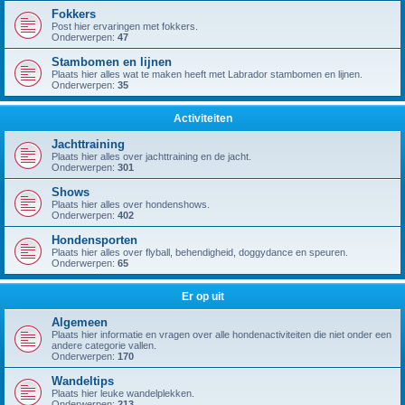
Fokkers
Post hier ervaringen met fokkers.
Onderwerpen:
47
Stambomen en lijnen
Plaats hier alles wat te maken heeft met Labrador stambomen en lijnen.
Onderwerpen:
35
Activiteiten
Jachttraining
Plaats hier alles over jachttraining en de jacht.
Onderwerpen:
301
Shows
Plaats hier alles over hondenshows.
Onderwerpen:
402
Hondensporten
Plaats hier alles over flyball, behendigheid, doggydance en speuren.
Onderwerpen:
65
Er op uit
Algemeen
Plaats hier informatie en vragen over alle hondenactiviteiten die niet onder een
andere categorie vallen.
Onderwerpen:
170
Wandeltips
Plaats hier leuke wandelplekken.
Onderwerpen:
213