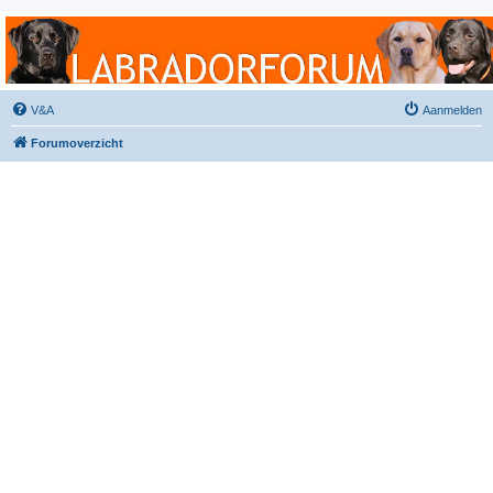
Labradorforum
Het gezelligste Labradorforum van Nederland en België!
V&A
Aanmelden
Forumoverzicht