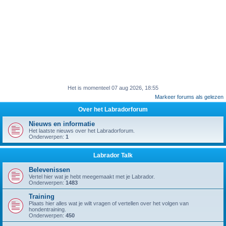
Het is momenteel 07 aug 2026, 18:55
Markeer forums als gelezen
Over het Labradorforum
Nieuws en informatie
Het laatste nieuws over het Labradorforum.
Onderwerpen:
1
Labrador Talk
Belevenissen
Vertel hier wat je hebt meegemaakt met je Labrador.
Onderwerpen:
1483
Training
Plaats hier alles wat je wilt vragen of vertellen over het volgen van
hondentraining.
Onderwerpen:
450