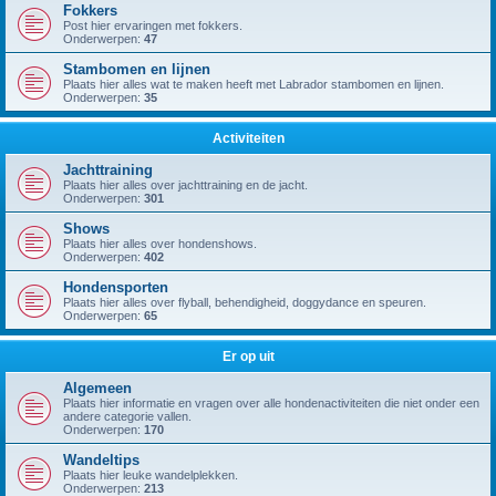
Fokkers
Post hier ervaringen met fokkers.
Onderwerpen:
47
Stambomen en lijnen
Plaats hier alles wat te maken heeft met Labrador stambomen en lijnen.
Onderwerpen:
35
Activiteiten
Jachttraining
Plaats hier alles over jachttraining en de jacht.
Onderwerpen:
301
Shows
Plaats hier alles over hondenshows.
Onderwerpen:
402
Hondensporten
Plaats hier alles over flyball, behendigheid, doggydance en speuren.
Onderwerpen:
65
Er op uit
Algemeen
Plaats hier informatie en vragen over alle hondenactiviteiten die niet onder een
andere categorie vallen.
Onderwerpen:
170
Wandeltips
Plaats hier leuke wandelplekken.
Onderwerpen:
213