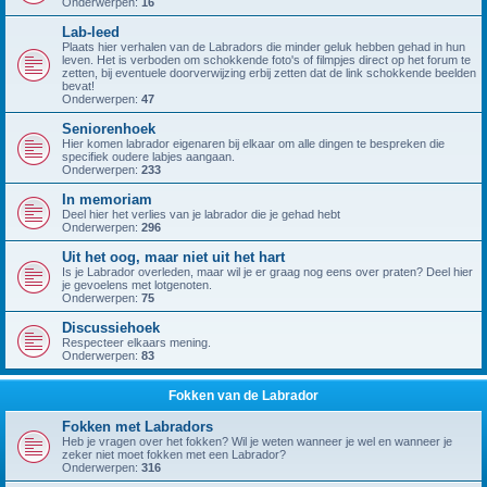
Onderwerpen:
16
Lab-leed
Plaats hier verhalen van de Labradors die minder geluk hebben gehad in hun
leven. Het is verboden om schokkende foto's of filmpjes direct op het forum te
zetten, bij eventuele doorverwijzing erbij zetten dat de link schokkende beelden
bevat!
Onderwerpen:
47
Seniorenhoek
Hier komen labrador eigenaren bij elkaar om alle dingen te bespreken die
specifiek oudere labjes aangaan.
Onderwerpen:
233
In memoriam
Deel hier het verlies van je labrador die je gehad hebt
Onderwerpen:
296
Uit het oog, maar niet uit het hart
Is je Labrador overleden, maar wil je er graag nog eens over praten? Deel hier
je gevoelens met lotgenoten.
Onderwerpen:
75
Discussiehoek
Respecteer elkaars mening.
Onderwerpen:
83
Fokken van de Labrador
Fokken met Labradors
Heb je vragen over het fokken? Wil je weten wanneer je wel en wanneer je
zeker niet moet fokken met een Labrador?
Onderwerpen:
316