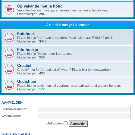
Op vakantie met je hond
Vakantiechecklist, reistips en ervaringen met vakantieplekken.
Onderwerpen:
294
Artistiek met je Labrador
Fotohoek
Plaats hier je foto's van Labradors. Maximale maat 800x640 pixels.
Onderwerpen:
3443
Filmhoekje
Plaats hier je filmpjes over Labradors.
Onderwerpen:
246
Creatief
Creatief met foto's, potlood of kwast? Plaats hier je kunstwerken.
Onderwerpen:
430
Gedichten
Plaats hier je gedichten, bij voorkeur over Labradors of andere honden.
Onderwerpen:
177
AANMELDEN
Gebruikersnaam:
Wachtwoord:
Onthouden
WIE IS ER ONLINE