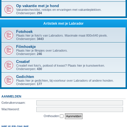
Op vakantie met je hond
Vakantiechecklist, reistips en ervaringen met vakantieplekken.
Onderwerpen:
294
Artistiek met je Labrador
Fotohoek
Plaats hier je foto's van Labradors. Maximale maat 800x640 pixels.
Onderwerpen:
3443
Filmhoekje
Plaats hier je filmpjes over Labradors.
Onderwerpen:
246
Creatief
Creatief met foto's, potlood of kwast? Plaats hier je kunstwerken.
Onderwerpen:
430
Gedichten
Plaats hier je gedichten, bij voorkeur over Labradors of andere honden.
Onderwerpen:
177
AANMELDEN
Gebruikersnaam:
Wachtwoord:
Onthouden
WIE IS ER ONLINE