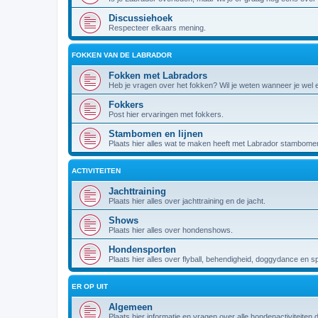
Discussiehoek
Respecteer elkaars mening.
FOKKEN VAN DE LABRADOR
Fokken met Labradors
Heb je vragen over het fokken? Wil je weten wanneer je wel
Fokkers
Post hier ervaringen met fokkers.
Stambomen en lijnen
Plaats hier alles wat te maken heeft met Labrador stambomen 
ACTIVITEITEN
Jachttraining
Plaats hier alles over jachttraining en de jacht.
Shows
Plaats hier alles over hondenshows.
Hondensporten
Plaats hier alles over flyball, behendigheid, doggydance en s
ER OP UIT
Algemeen
Plaats hier informatie en vragen over alle hondenactiviteiten 