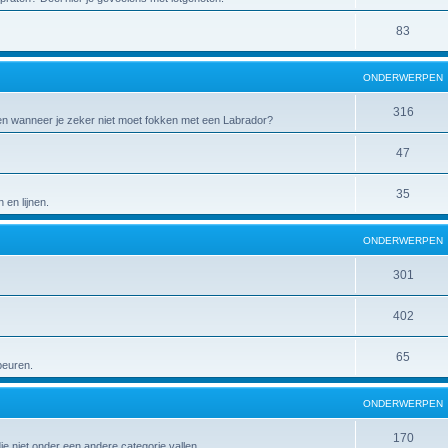
83
ONDERWERPEN
316
 en wanneer je zeker niet moet fokken met een Labrador?
47
35
en lijnen.
ONDERWERPEN
301
402
65
peuren.
ONDERWERPEN
170
die niet onder een andere categorie vallen.