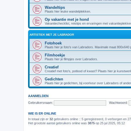
Wandeltips
Plaats hier leuke wandelplekken.
Op vakantie met je hond
Vakantiechecklist, reistips en ervaringen met vakantieplekke
ARTISTIEK MET JE LABRADOR
Fotohoek
Plaats hier je foto's van Labradors. Maximale maat 800x640 p
Filmhoekje
Plaats hier je filmpjes over Labradors.
Creatief
Creatief met foto's, potlood of kwast? Plaats hier je kunstwer
Gedichten
Plaats hier je gedichten, bij voorkeur over Labradors of and
AANMELDEN
Gebruikersnaam:
Wachtwoord:
WIE IS ER ONLINE
In totaal zijn er
32
gebruikers online :: 5 geregistreerd, 0 verborgen en 2
Het grootste aantal gebruikers online was
3875
op 25 jul 2025, 05:12