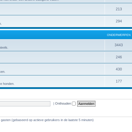
213
294
n.
ONDERWERPEN
3443
ixels.
246
430
ken.
177
ere honden.
|
Onthouden
7 gasten (gebaseerd op actieve gebruikers in de laatste 5 minuten)