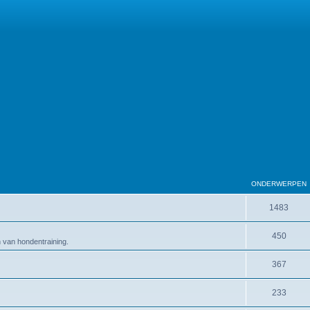
ONDERWERPEN
1483
450
en van hondentraining.
367
233