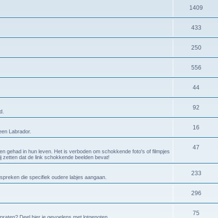
1409
433
250
556
44
92
d.
16
 een Labrador.
47
en gehad in hun leven. Het is verboden om schokkende foto's of filmpjes
bij zetten dat de link schokkende beelden bevat!
233
espreken die specifiek oudere labjes aangaan.
296
75
 praten? Deel hier je gevoelens met lotgenoten.