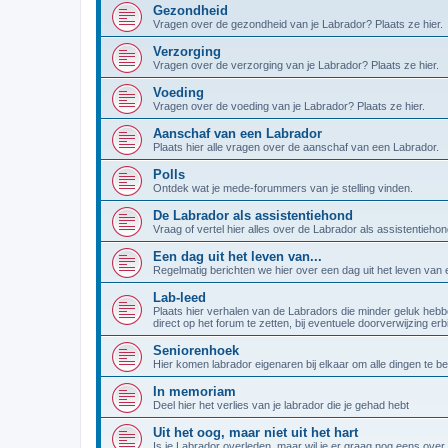
Gezondheid
Vragen over de gezondheid van je Labrador? Plaats ze hier.
Verzorging
Vragen over de verzorging van je Labrador? Plaats ze hier.
Voeding
Vragen over de voeding van je Labrador? Plaats ze hier.
Aanschaf van een Labrador
Plaats hier alle vragen over de aanschaf van een Labrador.
Polls
Ontdek wat je mede-forummers van je stelling vinden.
De Labrador als assistentiehond
Vraag of vertel hier alles over de Labrador als assistentiehon
Een dag uit het leven van...
Regelmatig berichten we hier over een dag uit het leven van
Lab-leed
Plaats hier verhalen van de Labradors die minder geluk hebb
direct op het forum te zetten, bij eventuele doorverwijzing er
Seniorenhoek
Hier komen labrador eigenaren bij elkaar om alle dingen te b
In memoriam
Deel hier het verlies van je labrador die je gehad hebt
Uit het oog, maar niet uit het hart
Is je Labrador overleden, maar wil je er graag nog eens over