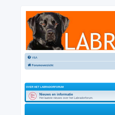
Labradorforum
Het gezelligste Labradorforum van Nederland en België!
V&A
Forumoverzicht
OVER HET LABRADORFORUM
Nieuws en informatie
Het laatste nieuws over het Labradorforum.