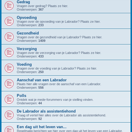
Gedrag
Vragen over gedrag? Plaats ze hier.
Onderwerpen:
367
Opvoeding
Vragen over de opvoeding van je Labrador? Plaats ze hier.
Onderwerpen:
233
Gezondheid
Vragen over de gezondheid van je Labrador? Plaats ze hier.
Onderwerpen:
1409
Verzorging
Vragen over de verzorging van je Labrador? Plaats ze hier.
Onderwerpen:
433
Voeding
Vragen over de voeding van je Labrador? Plaats ze hier.
Onderwerpen:
250
Aanschaf van een Labrador
Plaats hier alle vragen over de aanschaf van een Labrador.
Onderwerpen:
556
Polls
Ontdek wat je mede-forummers van je stelling vinden.
Onderwerpen:
44
De Labrador als assistentiehond
Vraag of vertel hier alles over de Labrador als assistentiehond.
Onderwerpen:
92
Een dag uit het leven van...
Regelmatig berichten we hier over een dag uit het leven van een Labrador.