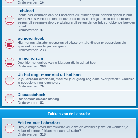
Onderwerpen:
16
Lab-leed
Plaats hier verhalen van de Labradors die minder geluk hebben gehad in hun
leven. Het is verboden om schokkende foto's of filmpjes direct op het forum te
zetten, bij eventuele doorverwijzing erbij zetten dat de link schokkende beelden
bevat!
Onderwerpen:
47
Seniorenhoek
Hier komen labrador eigenaren bij elkaar om alle dingen te bespreken die
specifiek oudere labjes aangaan.
Onderwerpen:
233
In memoriam
Deel hier het verlies van je labrador die je gehad hebt
Onderwerpen:
296
Uit het oog, maar niet uit het hart
Is je Labrador overleden, maar wil je er graag nog eens over praten? Deel hier
je gevoelens met lotgenoten.
Onderwerpen:
75
Discussiehoek
Respecteer elkaars mening.
Onderwerpen:
83
Fokken van de Labrador
Fokken met Labradors
Heb je vragen over het fokken? Wil je weten wanneer je wel en wanneer je
zeker niet moet fokken met een Labrador?
Onderwerpen:
316