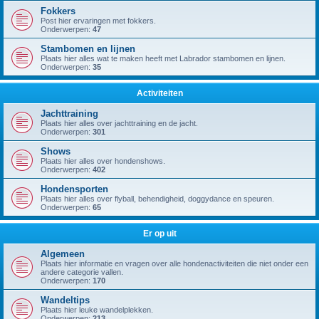
Fokkers
Post hier ervaringen met fokkers.
Onderwerpen:
47
Stambomen en lijnen
Plaats hier alles wat te maken heeft met Labrador stambomen en lijnen.
Onderwerpen:
35
Activiteiten
Jachttraining
Plaats hier alles over jachttraining en de jacht.
Onderwerpen:
301
Shows
Plaats hier alles over hondenshows.
Onderwerpen:
402
Hondensporten
Plaats hier alles over flyball, behendigheid, doggydance en speuren.
Onderwerpen:
65
Er op uit
Algemeen
Plaats hier informatie en vragen over alle hondenactiviteiten die niet onder een
andere categorie vallen.
Onderwerpen:
170
Wandeltips
Plaats hier leuke wandelplekken.
Onderwerpen:
213