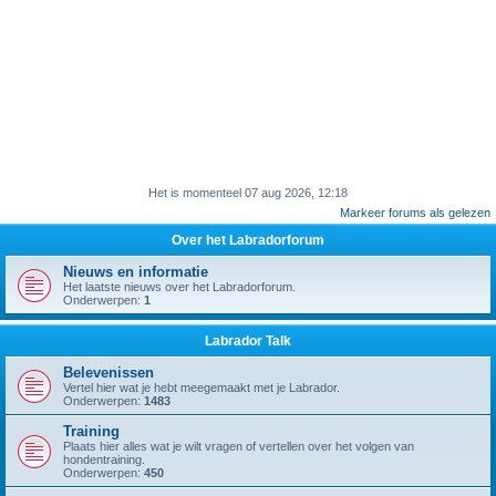
Het is momenteel 07 aug 2026, 12:18
Markeer forums als gelezen
Over het Labradorforum
Nieuws en informatie
Het laatste nieuws over het Labradorforum.
Onderwerpen:
1
Labrador Talk
Belevenissen
Vertel hier wat je hebt meegemaakt met je Labrador.
Onderwerpen:
1483
Training
Plaats hier alles wat je wilt vragen of vertellen over het volgen van
hondentraining.
Onderwerpen:
450