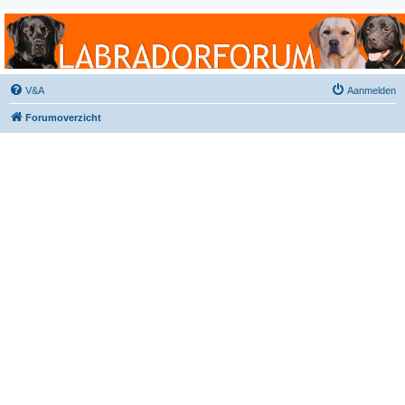
Labradorforum
Het gezelligste Labradorforum van Nederland en België!
V&A
Aanmelden
Forumoverzicht