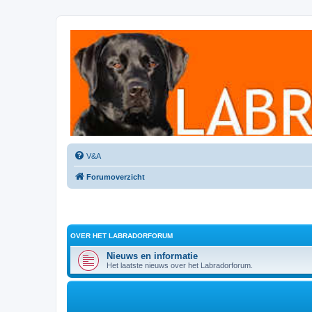
Labradorforum
Het gezelligste Labradorforum van Nederland en België!
V&A
Forumoverzicht
OVER HET LABRADORFORUM
Nieuws en informatie
Het laatste nieuws over het Labradorforum.