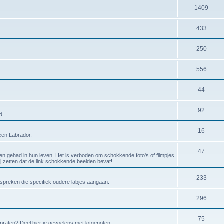
1409
433
250
556
44
92
d.
16
 een Labrador.
47
en gehad in hun leven. Het is verboden om schokkende foto's of filmpjes
bij zetten dat de link schokkende beelden bevat!
233
espreken die specifiek oudere labjes aangaan.
296
75
 praten? Deel hier je gevoelens met lotgenoten.