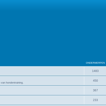
ONDERWERPEN
1483
450
en van hondentraining.
367
233