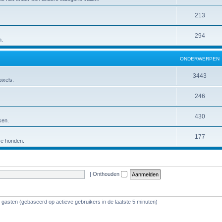
213
294
n.
ONDERWERPEN
3443
ixels.
246
430
ken.
177
ere honden.
|
Onthouden
0 gasten (gebaseerd op actieve gebruikers in de laatste 5 minuten)