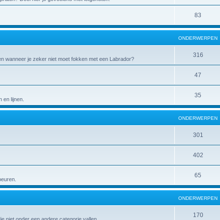
83
ONDERWERPEN
316
 en wanneer je zeker niet moet fokken met een Labrador?
47
35
en lijnen.
ONDERWERPEN
301
402
65
peuren.
ONDERWERPEN
170
die niet onder een andere categorie vallen.