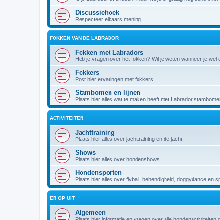
Discussiehoek
Respecteer elkaars mening.
FOKKEN VAN DE LABRADOR
Fokken met Labradors
Heb je vragen over het fokken? Wil je weten wanneer je wel
Fokkers
Post hier ervaringen met fokkers.
Stambomen en lijnen
Plaats hier alles wat te maken heeft met Labrador stambomen 
ACTIVITEITEN
Jachttraining
Plaats hier alles over jachttraining en de jacht.
Shows
Plaats hier alles over hondenshows.
Hondensporten
Plaats hier alles over flyball, behendigheid, doggydance en s
ER OP UIT
Algemeen
Plaats hier informatie en vragen over alle hondenactiviteiten 