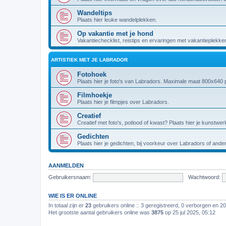
Wandeltips
Plaats hier leuke wandelplekken.
Op vakantie met je hond
Vakantiechecklist, reistips en ervaringen met vakantieplekke
ARTISTIEK MET JE LABRADOR
Fotohoek
Plaats hier je foto's van Labradors. Maximale maat 800x640 p
Filmhoekje
Plaats hier je filmpjes over Labradors.
Creatief
Creatief met foto's, potlood of kwast? Plaats hier je kunstwer
Gedichten
Plaats hier je gedichten, bij voorkeur over Labradors of and
AANMELDEN
Gebruikersnaam:
Wachtwoord:
WIE IS ER ONLINE
In totaal zijn er
23
gebruikers online :: 3 geregistreerd, 0 verborgen en 2
Het grootste aantal gebruikers online was
3875
op 25 jul 2025, 05:12