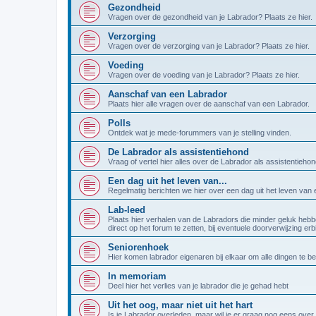
Gezondheid
Vragen over de gezondheid van je Labrador? Plaats ze hier.
Verzorging
Vragen over de verzorging van je Labrador? Plaats ze hier.
Voeding
Vragen over de voeding van je Labrador? Plaats ze hier.
Aanschaf van een Labrador
Plaats hier alle vragen over de aanschaf van een Labrador.
Polls
Ontdek wat je mede-forummers van je stelling vinden.
De Labrador als assistentiehond
Vraag of vertel hier alles over de Labrador als assistentiehon
Een dag uit het leven van...
Regelmatig berichten we hier over een dag uit het leven van
Lab-leed
Plaats hier verhalen van de Labradors die minder geluk hebb
direct op het forum te zetten, bij eventuele doorverwijzing er
Seniorenhoek
Hier komen labrador eigenaren bij elkaar om alle dingen te b
In memoriam
Deel hier het verlies van je labrador die je gehad hebt
Uit het oog, maar niet uit het hart
Is je Labrador overleden, maar wil je er graag nog eens over