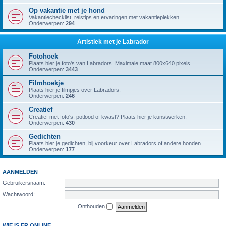
Op vakantie met je hond
Vakantiechecklist, reistips en ervaringen met vakantieplekken.
Onderwerpen:
294
Artistiek met je Labrador
Fotohoek
Plaats hier je foto's van Labradors. Maximale maat 800x640 pixels.
Onderwerpen:
3443
Filmhoekje
Plaats hier je filmpjes over Labradors.
Onderwerpen:
246
Creatief
Creatief met foto's, potlood of kwast? Plaats hier je kunstwerken.
Onderwerpen:
430
Gedichten
Plaats hier je gedichten, bij voorkeur over Labradors of andere honden.
Onderwerpen:
177
AANMELDEN
Gebruikersnaam:
Wachtwoord:
Onthouden
WIE IS ER ONLINE