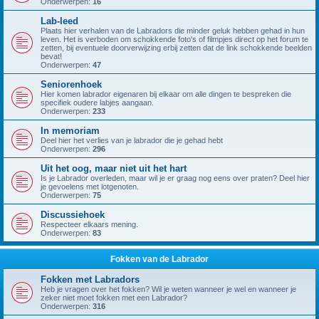
Onderwerpen:
16
Lab-leed
Plaats hier verhalen van de Labradors die minder geluk hebben gehad in hun
leven. Het is verboden om schokkende foto's of filmpjes direct op het forum te
zetten, bij eventuele doorverwijzing erbij zetten dat de link schokkende beelden
bevat!
Onderwerpen:
47
Seniorenhoek
Hier komen labrador eigenaren bij elkaar om alle dingen te bespreken die
specifiek oudere labjes aangaan.
Onderwerpen:
233
In memoriam
Deel hier het verlies van je labrador die je gehad hebt
Onderwerpen:
296
Uit het oog, maar niet uit het hart
Is je Labrador overleden, maar wil je er graag nog eens over praten? Deel hier
je gevoelens met lotgenoten.
Onderwerpen:
75
Discussiehoek
Respecteer elkaars mening.
Onderwerpen:
83
Fokken van de Labrador
Fokken met Labradors
Heb je vragen over het fokken? Wil je weten wanneer je wel en wanneer je
zeker niet moet fokken met een Labrador?
Onderwerpen:
316