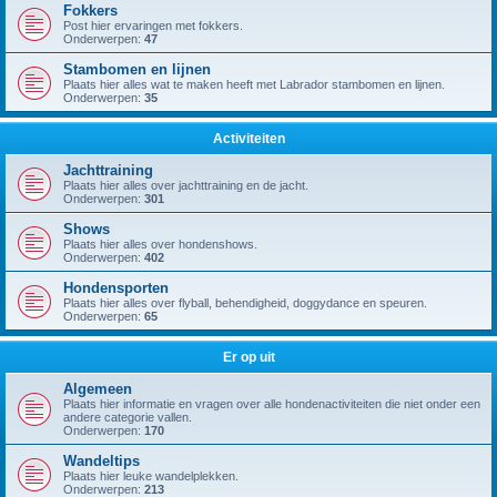
Fokkers
Post hier ervaringen met fokkers.
Onderwerpen:
47
Stambomen en lijnen
Plaats hier alles wat te maken heeft met Labrador stambomen en lijnen.
Onderwerpen:
35
Activiteiten
Jachttraining
Plaats hier alles over jachttraining en de jacht.
Onderwerpen:
301
Shows
Plaats hier alles over hondenshows.
Onderwerpen:
402
Hondensporten
Plaats hier alles over flyball, behendigheid, doggydance en speuren.
Onderwerpen:
65
Er op uit
Algemeen
Plaats hier informatie en vragen over alle hondenactiviteiten die niet onder een
andere categorie vallen.
Onderwerpen:
170
Wandeltips
Plaats hier leuke wandelplekken.
Onderwerpen:
213