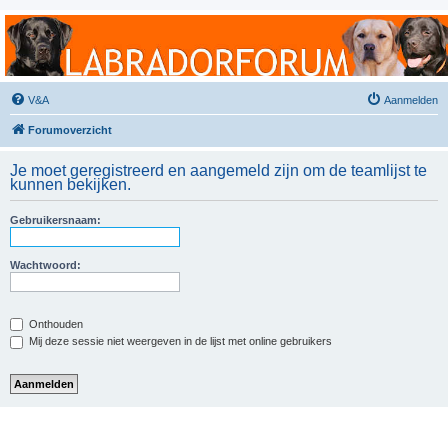
Labradorforum
Het gezelligste Labradorforum van Nederland en België!
V&A
Aanmelden
Forumoverzicht
Je moet geregistreerd en aangemeld zijn om de teamlijst te
kunnen bekijken.
Gebruikersnaam:
Wachtwoord:
Onthouden
Mij deze sessie niet weergeven in de lijst met online gebruikers