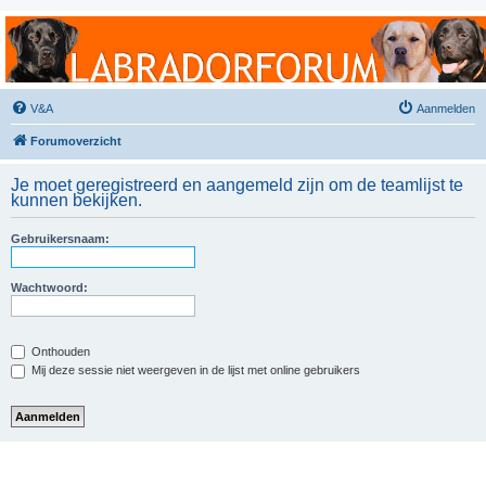
Labradorforum
Het gezelligste Labradorforum van Nederland en België!
V&A
Aanmelden
Forumoverzicht
Je moet geregistreerd en aangemeld zijn om de teamlijst te
kunnen bekijken.
Gebruikersnaam:
Wachtwoord:
Onthouden
Mij deze sessie niet weergeven in de lijst met online gebruikers