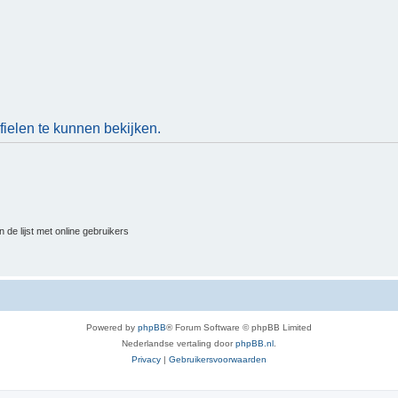
ielen te kunnen bekijken.
 de lijst met online gebruikers
Powered by
phpBB
® Forum Software © phpBB Limited
Nederlandse vertaling door
phpBB.nl
.
Privacy
|
Gebruikersvoorwaarden