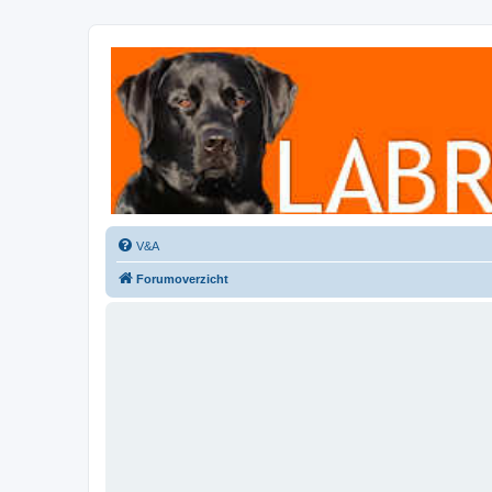
Labradorforum
Het gezelligste Labradorforum van Nederland en België!
V&A
Forumoverzicht