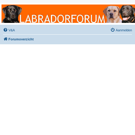
Labradorforum
Het gezelligste Labradorforum van Nederland en België!
V&A
Aanmelden
Forumoverzicht