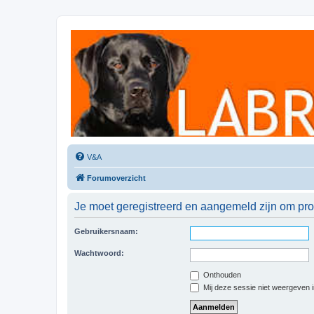
Labradorforum
Het gezelligste Labradorforum van Nederland en België!
V&A
Forumoverzicht
Je moet geregistreerd en aangemeld zijn om prof
Gebruikersnaam:
Wachtwoord:
Onthouden
Mij deze sessie niet weergeven in