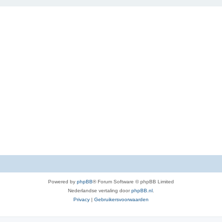
Powered by
phpBB
® Forum Software © phpBB Limited
Nederlandse vertaling door
phpBB.nl
.
Privacy
|
Gebruikersvoorwaarden