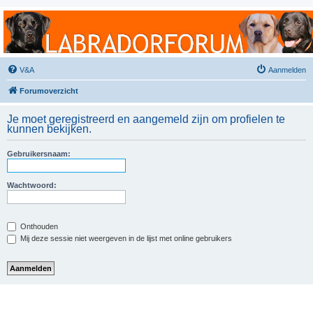
Labradorforum
Het gezelligste Labradorforum van Nederland en België!
V&A
Aanmelden
Forumoverzicht
Je moet geregistreerd en aangemeld zijn om profielen te
kunnen bekijken.
Gebruikersnaam:
Wachtwoord:
Onthouden
Mij deze sessie niet weergeven in de lijst met online gebruikers