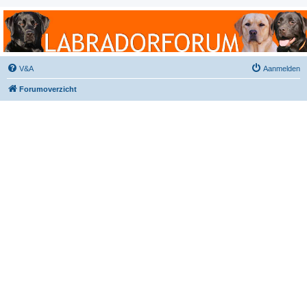
Labradorforum
Het gezelligste Labradorforum van Nederland en België!
V&A
Aanmelden
Forumoverzicht