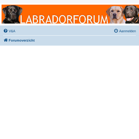
Labradorforum
Het gezelligste Labradorforum van Nederland en België!
V&A
Aanmelden
Forumoverzicht