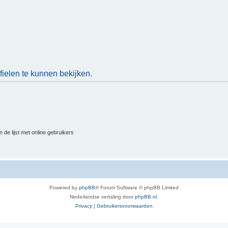
ielen te kunnen bekijken.
 de lijst met online gebruikers
Powered by
phpBB
® Forum Software © phpBB Limited
Nederlandse vertaling door
phpBB.nl
.
Privacy
|
Gebruikersvoorwaarden