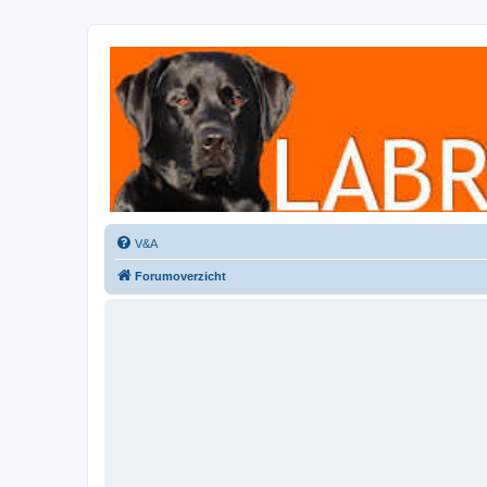
Labradorforum
Het gezelligste Labradorforum van Nederland en België!
V&A
Forumoverzicht