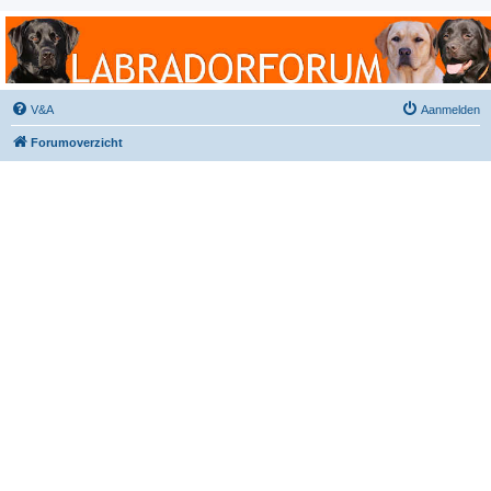
Labradorforum
Het gezelligste Labradorforum van Nederland en België!
V&A
Aanmelden
Forumoverzicht