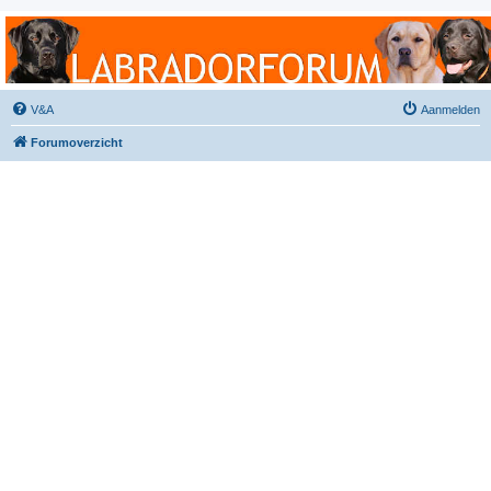
Labradorforum
Het gezelligste Labradorforum van Nederland en België!
V&A
Aanmelden
Forumoverzicht