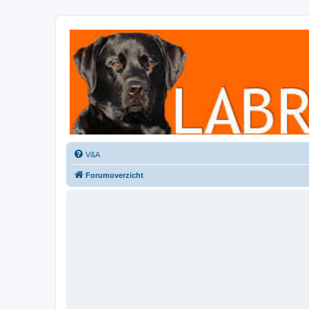
Labradorforum
Het gezelligste Labradorforum van Nederland en België!
V&A
Forumoverzicht