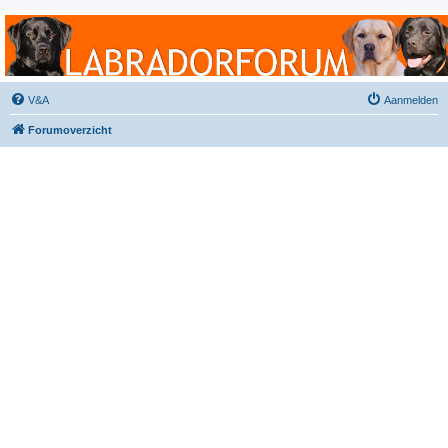
Labradorforum
Het gezelligste Labradorforum van Nederland en België!
V&A
Aanmelden
Forumoverzicht