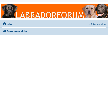
Labradorforum
Het gezelligste Labradorforum van Nederland en België!
V&A
Aanmelden
Forumoverzicht