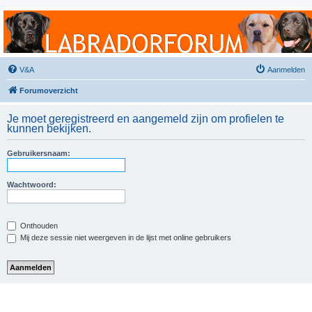
Labradorforum
Het gezelligste Labradorforum van Nederland en België!
V&A
Aanmelden
Forumoverzicht
Je moet geregistreerd en aangemeld zijn om profielen te
kunnen bekijken.
Gebruikersnaam:
Wachtwoord:
Onthouden
Mij deze sessie niet weergeven in de lijst met online gebruikers