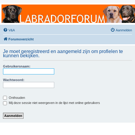
Labradorforum
Het gezelligste Labradorforum van Nederland en België!
V&A
Aanmelden
Forumoverzicht
Je moet geregistreerd en aangemeld zijn om profielen te
kunnen bekijken.
Gebruikersnaam:
Wachtwoord:
Onthouden
Mij deze sessie niet weergeven in de lijst met online gebruikers