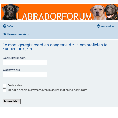
Labradorforum
Het gezelligste Labradorforum van Nederland en België!
V&A
Aanmelden
Forumoverzicht
Je moet geregistreerd en aangemeld zijn om profielen te
kunnen bekijken.
Gebruikersnaam:
Wachtwoord:
Onthouden
Mij deze sessie niet weergeven in de lijst met online gebruikers