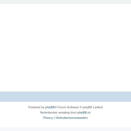
Powered by
phpBB
® Forum Software © phpBB Limited
Nederlandse vertaling door
phpBB.nl
.
Privacy
|
Gebruikersvoorwaarden