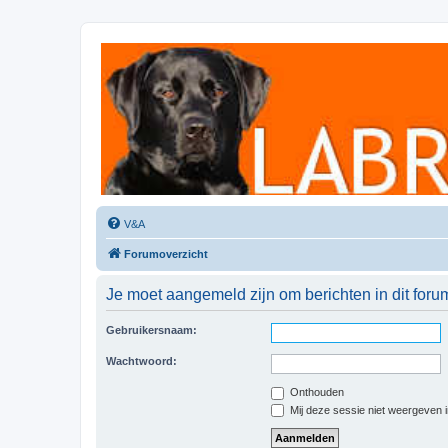
Labradorforum
Het gezelligste Labradorforum van Nederland en België!
V&A
Forumoverzicht
Je moet aangemeld zijn om berichten in dit foru
Gebruikersnaam:
Wachtwoord:
Onthouden
Mij deze sessie niet weergeven in