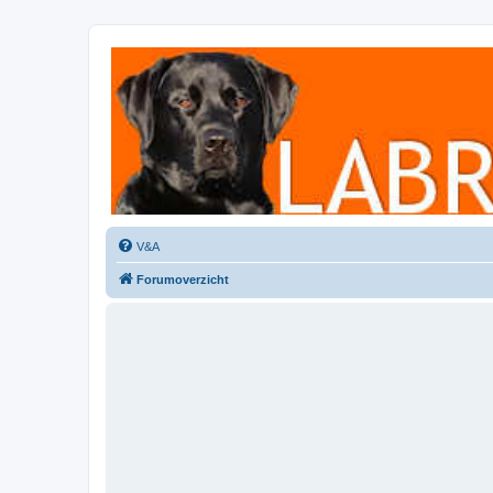
Labradorforum
Het gezelligste Labradorforum van Nederland en België!
V&A
Forumoverzicht