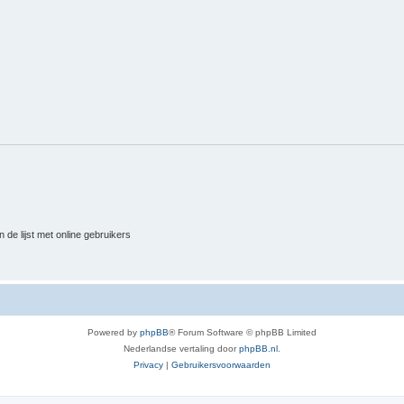
 de lijst met online gebruikers
Powered by
phpBB
® Forum Software © phpBB Limited
Nederlandse vertaling door
phpBB.nl
.
Privacy
|
Gebruikersvoorwaarden