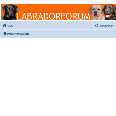
Labradorforum
Het gezelligste Labradorforum van Nederland en België!
V&A
Aanmelden
Forumoverzicht