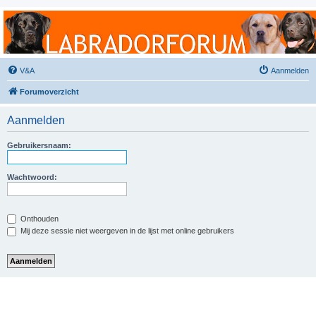
Labradorforum
Het gezelligste Labradorforum van Nederland en België!
V&A
Aanmelden
Forumoverzicht
Aanmelden
Gebruikersnaam:
Wachtwoord:
Onthouden
Mij deze sessie niet weergeven in de lijst met online gebruikers